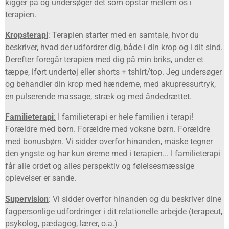
kigger på og undersøger dét som opstår mellem os i
terapien.
Kropsterapi
: Terapien starter med en samtale, hvor du
beskriver, hvad der udfordrer dig, både i din krop og i dit sind.
Derefter foregår terapien med dig på min briks, under et
tæppe, iført undertøj eller shorts + tshirt/top. Jeg undersøger
og behandler din krop med hænderne, med akupressurtryk,
en pulserende massage, stræk og med åndedrættet.
Familieterapi
:
I familieterapi er hele familien i terapi!
Forældre med børn. Forældre med voksne børn. Forældre
med bonusbørn. Vi sidder overfor hinanden, måske tegner
den yngste og har kun ørerne med i terapien... I familieterapi
får alle ordet og alles perspektiv og følelsesmæssige
oplevelser er sande.
Supervision
: Vi sidder overfor hinanden og du beskriver dine
fagpersonlige udfordringer i dit relationelle arbejde (terapeut,
psykolog, pædagog, lærer, o.a.)